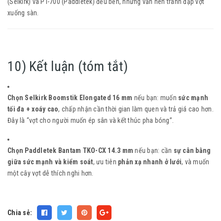
(Selkirk) và PT-700 (Paddletek) đều bền, nhưng vẫn nên tránh đập vợt
xuống sàn.
10) Kết luận (tóm tắt)
Chọn Selkirk Boomstik Elongated 16 mm
nếu bạn: muốn
sức mạnh
tối đa + xoáy cao
, chấp nhận cần thời gian làm quen và trả giá cao hơn.
Đây là “vợt cho người muốn ép sân và kết thúc pha bóng”.
Chọn Paddletek Bantam TKO-CX 14.3 mm
nếu bạn: cần
sự cân bằng
giữa sức mạnh và kiểm soát
, ưu tiên
phản xạ nhanh ở lưới
, và muốn
một cây vợt dễ thích nghi hơn.
Chia sẻ: