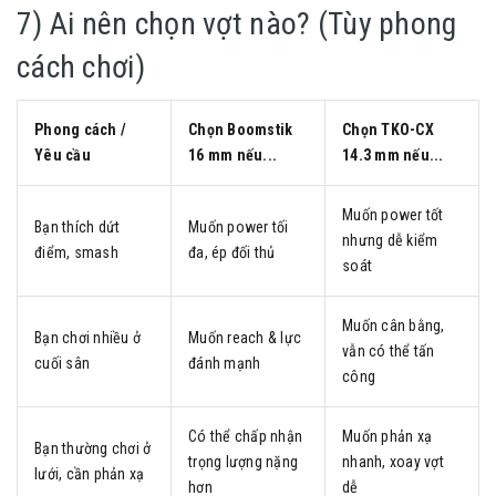
7) Ai nên chọn vợt nào? (Tùy phong
cách chơi)
Phong cách /
Chọn Boomstik
Chọn TKO-CX
Yêu cầu
16 mm nếu...
14.3 mm nếu...
Muốn power tốt
Bạn thích dứt
Muốn power tối
nhưng dễ kiểm
điểm, smash
đa, ép đối thủ
soát
Muốn cân bằng,
Bạn chơi nhiều ở
Muốn reach & lực
vẫn có thể tấn
cuối sân
đánh mạnh
công
Có thể chấp nhận
Muốn phản xạ
Bạn thường chơi ở
trọng lượng nặng
nhanh, xoay vợt
lưới, cần phản xạ
hơn
dễ