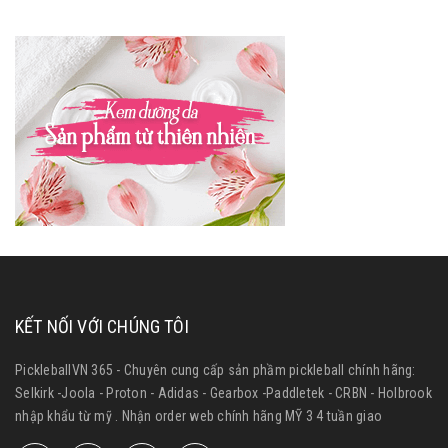
KẾT NỐI VỚI CHÚNG TÔI
PickleballVN 365 - Chuyên cung cấp sản phầm pickleball chính hãng:
Selkirk -Joola - Proton - Adidas - Gearbox -Paddletek - CRBN - Holbrook
nhập khẩu từ mỹ . Nhận order web chính hãng MỸ 3 4 tuần giao