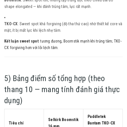
Boomstik
: Sweet spot lớn, nhưng tập trung dọc theo chiều dài do
shape elongated — khi đánh trúng tâm, lực rất mạnh.
TKO-CX
: Sweet spot khá forgiving (độ tha thứ cao) nhờ thiết kế core và
mặt, ít bị mất lực khi lệch nhẹ tâm.
Kết luận sweet spot
: tương đương, Boomstik mạnh khi trúng tâm; TKO-
CX forgiving hơn với lỗi lệch tâm.
5) Bảng điểm số tổng hợp (theo
thang 10 — mang tính đánh giá thực
dụng)
Paddletek
Selkirk Boomstik
Tiêu chí
Bantam TKO-CX
16 mm