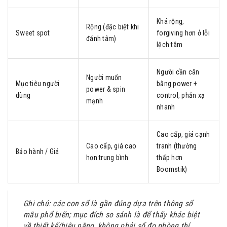
Khá rộng,
Rộng (đặc biệt khi
Sweet spot
forgiving hơn ở lỗi
đánh tâm)
lệch tâm
Người cần cân
Người muốn
Mục tiêu người
bằng power +
power & spin
dùng
control, phản xạ
mạnh
nhanh
Cao cấp, giá cạnh
Cao cấp, giá cao
tranh (thường
Bảo hành / Giá
hơn trung bình
thấp hơn
Boomstik)
Ghi chú: các con số là gần đúng dựa trên thông số
mẫu phổ biến; mục đích so sánh là để thấy khác biệt
về thiết kế/hiệu năng, không phải số đo phòng thí