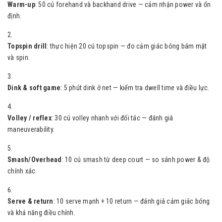
Warm-up
: 50 cú forehand và backhand drive — cảm nhận power và ổn
định.
Topspin drill
: thực hiện 20 cú topspin — đo cảm giác bóng bám mặt
và spin.
Dink & soft game
: 5 phút dink ở net — kiểm tra dwell time và điều lực.
Volley / reflex
: 30 cú volley nhanh với đối tác — đánh giá
maneuverability.
Smash/Overhead
: 10 cú smash từ deep court — so sánh power & độ
chính xác.
Serve & return
: 10 serve mạnh + 10 return — đánh giá cảm giác bóng
và khả năng điều chỉnh.