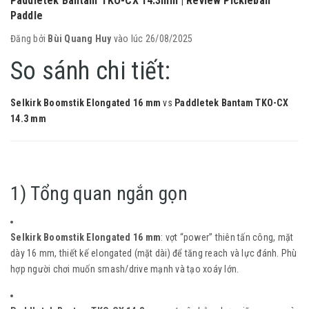
Paddletek Bantam TKO-CX 14.3mm | Review Pickleball
Paddle
Đăng bởi
Bùi Quang Huy
vào lúc 26/08/2025
So sánh chi tiết:
Selkirk Boomstik Elongated 16 mm
vs
Paddletek Bantam TKO-CX
14.3 mm
1) Tổng quan ngắn gọn
Selkirk Boomstik Elongated 16 mm
: vợt “power” thiên tấn công, mặt
dày 16 mm, thiết kế elongated (mặt dài) để tăng reach và lực đánh. Phù
hợp người chơi muốn smash/drive mạnh và tạo xoáy lớn.