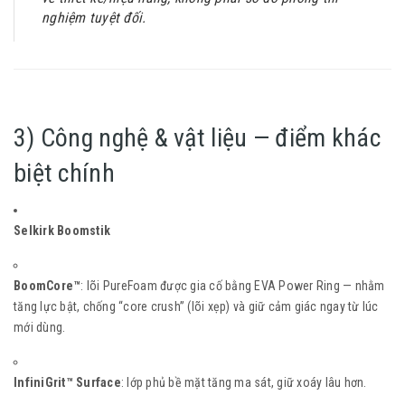
nghiệm tuyệt đối.
3) Công nghệ & vật liệu — điểm khác
biệt chính
Selkirk Boomstik
BoomCore™
: lõi PureFoam được gia cố bằng EVA Power Ring — nhằm
tăng lực bật, chống “core crush” (lõi xẹp) và giữ cảm giác ngay từ lúc
mới dùng.
InfiniGrit™ Surface
: lớp phủ bề mặt tăng ma sát, giữ xoáy lâu hơn.