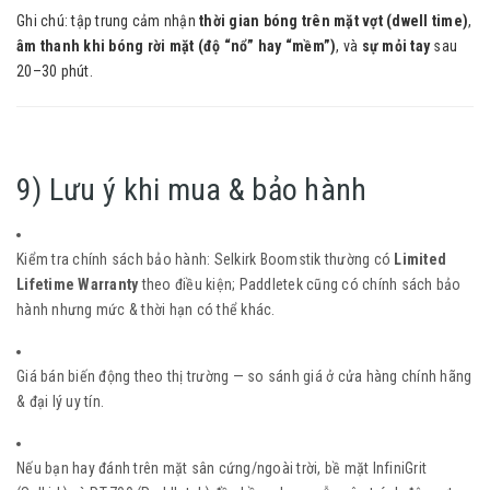
Ghi chú: tập trung cảm nhận
thời gian bóng trên mặt vợt (dwell time)
,
âm thanh khi bóng rời mặt (độ “nổ” hay “mềm”)
, và
sự mỏi tay
sau
20–30 phút.
9) Lưu ý khi mua & bảo hành
Kiểm tra chính sách bảo hành: Selkirk Boomstik thường có
Limited
Lifetime Warranty
theo điều kiện; Paddletek cũng có chính sách bảo
hành nhưng mức & thời hạn có thể khác.
Giá bán biến động theo thị trường — so sánh giá ở cửa hàng chính hãng
& đại lý uy tín.
Nếu bạn hay đánh trên mặt sân cứng/ngoài trời, bề mặt InfiniGrit