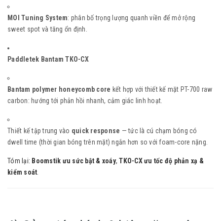
MOI Tuning System
: phân bố trọng lượng quanh viền để mở rộng
sweet spot và tăng ổn định.
Paddletek Bantam TKO-CX
Bantam polymer honeycomb core
kết hợp với thiết kế mặt PT-700 raw
carbon: hướng tới phản hồi nhanh, cảm giác linh hoạt.
Thiết kế tập trung vào
quick response
— tức là cú chạm bóng có
dwell time (thời gian bóng trên mặt) ngắn hơn so với foam-core nặng.
Tóm lại:
Boomstik ưu sức bật & xoáy
,
TKO-CX ưu tốc độ phản xạ &
kiểm soát
.