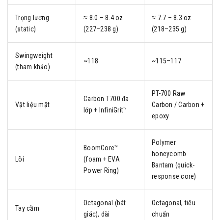
Trọng lượng
≈ 8.0 – 8.4 oz
≈ 7.7 – 8.3 oz
(static)
(227–238 g)
(218–235 g)
Swingweight
~118
~115–117
(tham khảo)
PT-700 Raw
Carbon T700 đa
Vật liệu mặt
Carbon / Carbon +
lớp + InfiniGrit™
epoxy
Polymer
BoomCore™
honeycomb
Lõi
(foam + EVA
Bantam (quick-
Power Ring)
response core)
Octagonal (bát
Octagonal, tiêu
Tay cầm
giác), dài
chuẩn