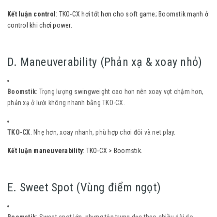
Kết luận control
: TKO-CX hơi tốt hơn cho soft game; Boomstik mạnh ở
control khi chơi power.
D. Maneuverability (Phản xạ & xoay nhỏ)
Boomstik
: Trọng lượng swingweight cao hơn nên xoay vợt chậm hơn,
phản xạ ở lưới không nhanh bằng TKO-CX.
TKO-CX
: Nhẹ hơn, xoay nhanh, phù hợp chơi đôi và net play.
Kết luận maneuverability
: TKO-CX > Boomstik.
E. Sweet Spot (Vùng điểm ngọt)