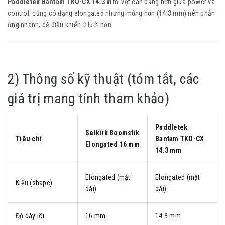
Paddletek Bantam TKO-CX 14.3 mm
: vợt cân bằng hơn giữa power và
control, cũng có dạng elongated nhưng mỏng hơn (14.3 mm) nên phản
ứng nhanh, dễ điều khiển ở lưới hơn.
2) Thông số kỹ thuật (tóm tắt, các
giá trị mang tính tham khảo)
Paddletek
Selkirk Boomstik
Tiêu chí
Bantam TKO-CX
Elongated 16 mm
14.3 mm
Elongated (mặt
Elongated (mặt
Kiểu (shape)
dài)
dài)
Độ dày lõi
16 mm
14.3 mm