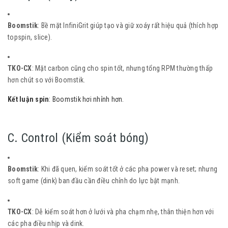
Boomstik
: Bề mặt InfiniGrit giúp tạo và giữ xoáy rất hiệu quả (thích hợp
topspin, slice).
TKO-CX
: Mặt carbon cũng cho spin tốt, nhưng tổng RPM thường thấp
hơn chút so với Boomstik.
Kết luận spin
: Boomstik hơi nhỉnh hơn.
C. Control (Kiểm soát bóng)
Boomstik
: Khi đã quen, kiểm soát tốt ở các pha power và reset; nhưng
soft game (dink) ban đầu cần điều chỉnh do lực bật mạnh.
TKO-CX
: Dễ kiểm soát hơn ở lưới và pha chạm nhẹ, thân thiện hơn với
các pha điều nhịp và dink.