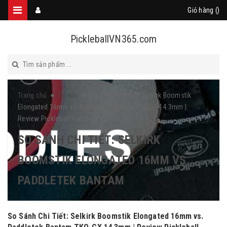
Giỏ hàng (
)
PickleballVN365.com
Trang chủ
Tin tức
So Sánh Chi Tiết: Selkirk Boomstik
Elongated 16mm vs. Paddletek Bantam TKO-CX 14.3mm |
Review Pickleball Paddle
SO SÁNH CHI TIẾT: SELKIRK
BOOMSTIK ELONGATED 16MM VS.
PADDLETEK BANTAM
So Sánh Chi Tiết: Selkirk Boomstik Elongated 16mm vs.