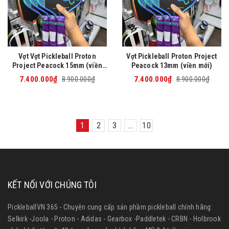
Vợt Vợt Pickleball Proton
Vợt Pickleball Proton Project
Project Peacock 15mm (viền
Peacock 13mm (viền mới)
mới)
7.400.000₫
8.900.000₫
7.400.000₫
8.900.000₫
1
2
3
...
10
KẾT NỐI VỚI CHÚNG TÔI
PickleballVN 365 - Chuyên cung cấp sản phầm pickleball chính hãng:
Selkirk -Joola - Proton - Adidas - Gearbox -Paddletek - CRBN - Holbrook