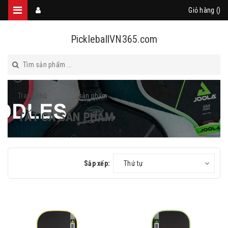
Giỏ hàng (
)
PickleballVN365.com
Trang chủ
Tất cả sản phẩm
TẤT CẢ SẢN PHẨM
Sắp xếp:
Thứ tự