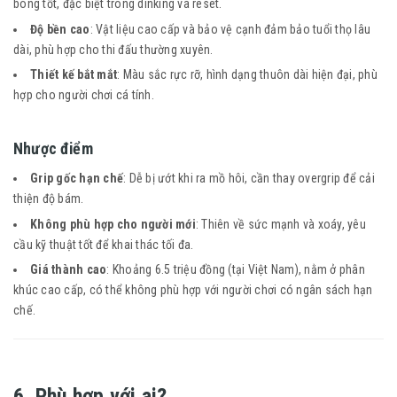
bóng tốt, đặc biệt trong dinking và reset.
Độ bền cao
: Vật liệu cao cấp và bảo vệ cạnh đảm bảo tuổi thọ lâu
dài, phù hợp cho thi đấu thường xuyên.
Thiết kế bắt mắt
: Màu sắc rực rỡ, hình dạng thuôn dài hiện đại, phù
hợp cho người chơi cá tính.
Nhược điểm
Grip gốc hạn chế
: Dễ bị ướt khi ra mồ hôi, cần thay overgrip để cải
thiện độ bám.
Không phù hợp cho người mới
: Thiên về sức mạnh và xoáy, yêu
cầu kỹ thuật tốt để khai thác tối đa.
Giá thành cao
: Khoảng 6.5 triệu đồng (tại Việt Nam), nằm ở phân
khúc cao cấp, có thể không phù hợp với người chơi có ngân sách hạn
chế.
6. Phù hợp với ai?