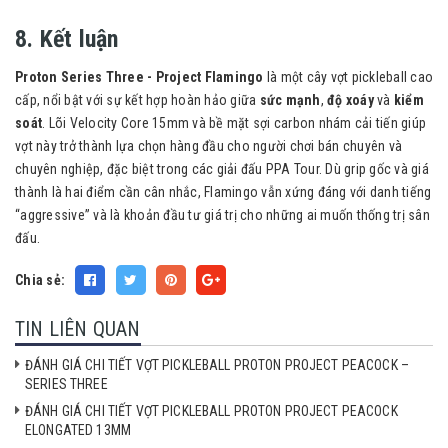
8. Kết luận
Proton Series Three - Project Flamingo
là một cây vợt pickleball cao
cấp, nổi bật với sự kết hợp hoàn hảo giữa
sức mạnh
,
độ xoáy
và
kiểm
soát
. Lõi Velocity Core 15mm và bề mặt sợi carbon nhám cải tiến giúp
vợt này trở thành lựa chọn hàng đầu cho người chơi bán chuyên và
chuyên nghiệp, đặc biệt trong các giải đấu PPA Tour. Dù grip gốc và giá
thành là hai điểm cần cân nhắc, Flamingo vẫn xứng đáng với danh tiếng
“aggressive” và là khoản đầu tư giá trị cho những ai muốn thống trị sân
đấu.
Chia sẻ:
TIN LIÊN QUAN
ĐÁNH GIÁ CHI TIẾT VỢT PICKLEBALL PROTON PROJECT PEACOCK –
SERIES THREE
ĐÁNH GIÁ CHI TIẾT VỢT PICKLEBALL PROTON PROJECT PEACOCK
ELONGATED 13MM