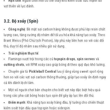
Hạn chế
: Người chơi mới có thể thấy khó kiểm soát sức mạnh do
vợt thiên về lực đánh.
3.2. Độ xoáy (Spin)
Công nghệ
: Bề mặt sợi carbon hàng không được phủ lớp resin chất
lượng cao, tăng cường độ nhám để tối ưu hóa khả năng tạo xoáy. Theo
Brant Weiss (Phó Chủ tịch Proton), lớp phủ này bền hơn so với các đối
thủ, duy trì độ nhám sau nhiều giờ sử dụng.
Trải nghiệm thực tế
:
Flamingo vượt trội trong các cú
topspin drops
,
spin serves
và
cutting shots
, với RPM xoáy cao giúp bóng đi theo quỹ đạo khó lường.
Chuyên gia từ
Pickleball Central
lưu ý rằng vùng sweet spot rộng
hơn so với các vợt sợi carbon thông thường, giúp tạo xoáy ổn định ngay
cả khi đánh lệch tâm.
Một số người chơi bán chuyên cho biết vợt này đặc biệt hiệu quả
trong các pha cắt bóng hoặc tạo spin để gây áp lực lên đối thủ.
Điểm mạnh
: Khả năng tạo xoáy hàng đầu, lý tưởng cho chiến thuật
kiểm soát trận đấu qua topspin hoặc sidespin.