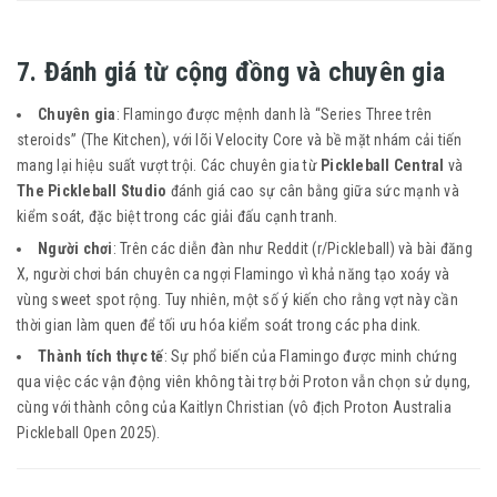
7. Đánh giá từ cộng đồng và chuyên gia
Chuyên gia
: Flamingo được mệnh danh là “Series Three trên
steroids” (The Kitchen), với lõi Velocity Core và bề mặt nhám cải tiến
mang lại hiệu suất vượt trội. Các chuyên gia từ
Pickleball Central
và
The Pickleball Studio
đánh giá cao sự cân bằng giữa sức mạnh và
kiểm soát, đặc biệt trong các giải đấu cạnh tranh.
Người chơi
: Trên các diễn đàn như Reddit (r/Pickleball) và bài đăng
X, người chơi bán chuyên ca ngợi Flamingo vì khả năng tạo xoáy và
vùng sweet spot rộng. Tuy nhiên, một số ý kiến cho rằng vợt này cần
thời gian làm quen để tối ưu hóa kiểm soát trong các pha dink.
Thành tích thực tế
: Sự phổ biến của Flamingo được minh chứng
qua việc các vận động viên không tài trợ bởi Proton vẫn chọn sử dụng,
cùng với thành công của Kaitlyn Christian (vô địch Proton Australia
Pickleball Open 2025).