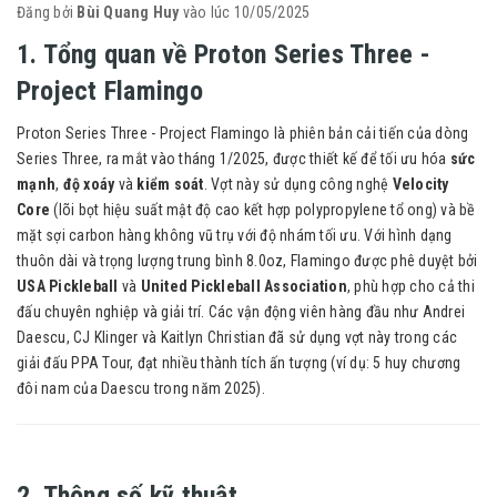
Đăng bởi
Bùi Quang Huy
vào lúc 10/05/2025
1. Tổng quan về Proton Series Three -
Project Flamingo
Proton Series Three - Project Flamingo là phiên bản cải tiến của dòng
Series Three, ra mắt vào tháng 1/2025, được thiết kế để tối ưu hóa
sức
mạnh
,
độ xoáy
và
kiểm soát
. Vợt này sử dụng công nghệ
Velocity
Core
(lõi bọt hiệu suất mật độ cao kết hợp polypropylene tổ ong) và bề
mặt sợi carbon hàng không vũ trụ với độ nhám tối ưu. Với hình dạng
thuôn dài và trọng lượng trung bình 8.0oz, Flamingo được phê duyệt bởi
USA Pickleball
và
United Pickleball Association
, phù hợp cho cả thi
đấu chuyên nghiệp và giải trí. Các vận động viên hàng đầu như Andrei
Daescu, CJ Klinger và Kaitlyn Christian đã sử dụng vợt này trong các
giải đấu PPA Tour, đạt nhiều thành tích ấn tượng (ví dụ: 5 huy chương
đôi nam của Daescu trong năm 2025).
2. Thông số kỹ thuật