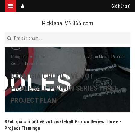
Giỏ hàng (
)
PickleballVN365.com
Trang chủ
Tin tức
Đánh giá chi tiết về vợt pickleball Proton
Series Three - Project Flamingo
ĐÁNH GIÁ CHI TIẾT VỀ VỢT
PICKLEBALL PROTON SERIES THREE -
PROJECT FLAM
Đánh giá chi tiết về vợt pickleball Proton Series Three -
Project Flamingo