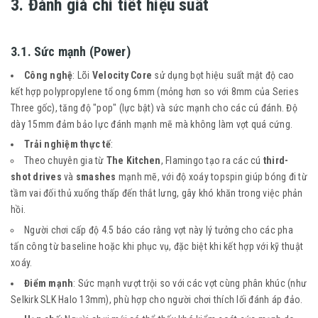
3. Đánh giá chi tiết hiệu suất
3.1. Sức mạnh (Power)
Công nghệ
: Lõi
Velocity Core
sử dụng bọt hiệu suất mật độ cao
kết hợp polypropylene tổ ong 6mm (mỏng hơn so với 8mm của Series
Three gốc), tăng độ "pop" (lực bật) và sức mạnh cho các cú đánh. Độ
dày 15mm đảm bảo lực đánh mạnh mẽ mà không làm vợt quá cứng.
Trải nghiệm thực tế
:
Theo chuyên gia từ
The Kitchen
, Flamingo tạo ra các cú
third-
shot drives
và
smashes
mạnh mẽ, với độ xoáy topspin giúp bóng đi từ
tầm vai đối thủ xuống thấp đến thắt lưng, gây khó khăn trong việc phản
hồi.
Người chơi cấp độ 4.5 báo cáo rằng vợt này lý tưởng cho các pha
tấn công từ baseline hoặc khi phục vụ, đặc biệt khi kết hợp với kỹ thuật
xoáy.
Điểm mạnh
: Sức mạnh vượt trội so với các vợt cùng phân khúc (như
Selkirk SLK Halo 13mm), phù hợp cho người chơi thích lối đánh áp đảo.