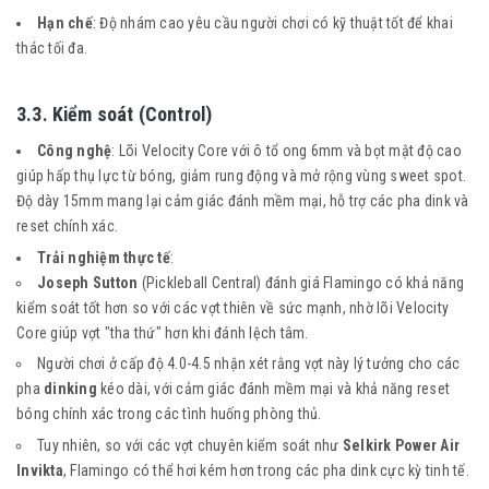
Hạn chế
: Độ nhám cao yêu cầu người chơi có kỹ thuật tốt để khai
thác tối đa.
3.3. Kiểm soát (Control)
Công nghệ
: Lõi Velocity Core với ô tổ ong 6mm và bọt mật độ cao
giúp hấp thụ lực từ bóng, giảm rung động và mở rộng vùng sweet spot.
Độ dày 15mm mang lại cảm giác đánh mềm mại, hỗ trợ các pha dink và
reset chính xác.
Trải nghiệm thực tế
:
Joseph Sutton
(Pickleball Central) đánh giá Flamingo có khả năng
kiểm soát tốt hơn so với các vợt thiên về sức mạnh, nhờ lõi Velocity
Core giúp vợt "tha thứ" hơn khi đánh lệch tâm.
Người chơi ở cấp độ 4.0-4.5 nhận xét rằng vợt này lý tưởng cho các
pha
dinking
kéo dài, với cảm giác đánh mềm mại và khả năng reset
bóng chính xác trong các tình huống phòng thủ.
Tuy nhiên, so với các vợt chuyên kiểm soát như
Selkirk Power Air
Invikta
, Flamingo có thể hơi kém hơn trong các pha dink cực kỳ tinh tế.