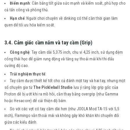
Điểm mạnh
: Cân bằng tốt giữa sức mạnh và kiểm soát, phù hợp cho
cả tấn công và phòng thủ.
Hạn chế
: Người chơi chuyên về dinking có thể cần thời gian làm
quen để tối ưu hóa kiểm soát.
3.4. Cảm giác cầm nắm và tay cầm (Grip)
Công nghệ
: Tay cầm dài 5,375 inch, chu vi 4,25 inch, sử dụng đệm
công thái học để giảm rung động và tăng sự thoải mái khi thi đấu
cường độ cao.
Trải nghiệm thực tế
:
Tay cầm được thiết kế tốt cho cả đánh một tay và hai tay, nhưng một
số chuyên gia từ
The Pickleball Studio
lưu ý rằng lớp grip gốc của
Proton dễ bị ướt khi ra mồ hôi, cần thay bằng overgrip (như Gamma
hoặc Hesacore) để cải thiện độ bám.
So với các vợt có tay cầm dài hơn (như JOOLA Mod TA-15 với 5,5
inch), Flamingo vẫn thoải mái và không gây khó khăn khi chuyển đổi
giữa các kiểu đánh.