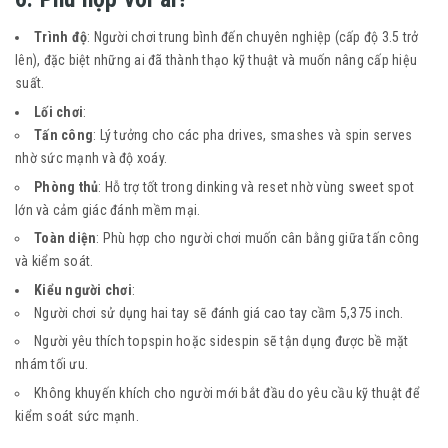
Trình độ
: Người chơi trung bình đến chuyên nghiệp (cấp độ 3.5 trở
lên), đặc biệt những ai đã thành thạo kỹ thuật và muốn nâng cấp hiệu
suất.
Lối chơi
:
Tấn công
: Lý tưởng cho các pha drives, smashes và spin serves
nhờ sức mạnh và độ xoáy.
Phòng thủ
: Hỗ trợ tốt trong dinking và reset nhờ vùng sweet spot
lớn và cảm giác đánh mềm mại.
Toàn diện
: Phù hợp cho người chơi muốn cân bằng giữa tấn công
và kiểm soát.
Kiểu người chơi
:
Người chơi sử dụng hai tay sẽ đánh giá cao tay cầm 5,375 inch.
Người yêu thích topspin hoặc sidespin sẽ tận dụng được bề mặt
nhám tối ưu.
Không khuyến khích cho người mới bắt đầu do yêu cầu kỹ thuật để
kiểm soát sức mạnh.