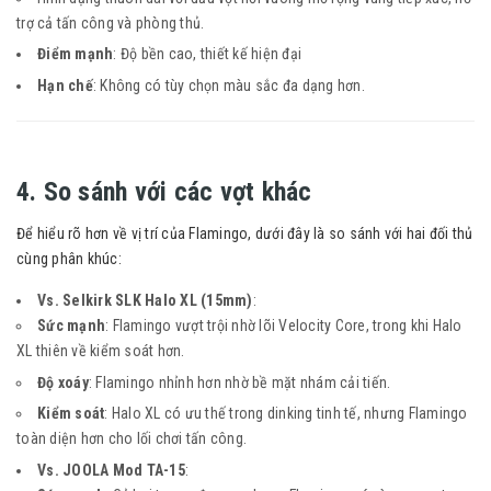
trợ cả tấn công và phòng thủ.
Điểm mạnh
: Độ bền cao, thiết kế hiện đại
Hạn chế
: Không có tùy chọn màu sắc đa dạng hơn.
4. So sánh với các vợt khác
Để hiểu rõ hơn về vị trí của Flamingo, dưới đây là so sánh với hai đối thủ
cùng phân khúc:
Vs. Selkirk SLK Halo XL (15mm)
:
Sức mạnh
: Flamingo vượt trội nhờ lõi Velocity Core, trong khi Halo
XL thiên về kiểm soát hơn.
Độ xoáy
: Flamingo nhỉnh hơn nhờ bề mặt nhám cải tiến.
Kiểm soát
: Halo XL có ưu thế trong dinking tinh tế, nhưng Flamingo
toàn diện hơn cho lối chơi tấn công.
Vs. JOOLA Mod TA-15
: