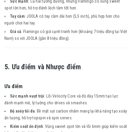
Sức mạnh
: Cả hai tương đương, nhưng Flamingo có vùng sweet
spot lớn hơn, hỗ trợ đánh lệch tâm tốt hơn.
Tay cầm
: JOOLA có tay cầm dài hơn (5,5 inch), phù hợp hơn cho
người chơi hai tay.
Giá cả
: Flamingo có giá cạnh tranh hơn (khoảng 7 triệu đồng tại Việt
Nam) so với JOOLA (gần 8 triệu đồng).
5. Ưu điểm và Nhược điểm
Ưu điểm
Sức mạnh vượt trội
: Lõi Velocity Core và độ dày 15mm tạo lực
đánh mạnh mẽ, lý tưởng cho drives và smashes.
Độ xoáy tối đa
: Bề mặt sợi carbon nhám mang lại khả năng tạo xoáy
ấn tượng, hỗ trợ topspin và spin serves.
Kiểm soát ổn định
: Vùng sweet spot lớn và lõi 6mm giúp kiểm soát