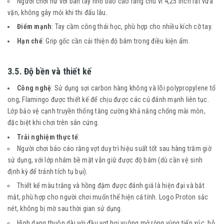
Người chơi nữ với bàn tay nhỏ báo cáo rằng chu vi 4,25 inch rất vừa
vặn, không gây mỏi khi thi đấu lâu.
Điểm mạnh
: Tay cầm công thái học, phù hợp cho nhiều kích cỡ tay.
Hạn chế
: Grip gốc cần cải thiện độ bám trong điều kiện ẩm.
3.5. Độ bền và thiết kế
Công nghệ
: Sử dụng sợi carbon hàng không và lõi polypropylene tổ
ong, Flamingo được thiết kế để chịu được các cú đánh mạnh liên tục.
Lớp bảo vệ cạnh truyền thống tăng cường khả năng chống mài mòn,
đặc biệt khi chơi trên sân cứng.
Trải nghiệm thực tế
:
Người chơi báo cáo rằng vợt duy trì hiệu suất tốt sau hàng trăm giờ
sử dụng, với lớp nhám bề mặt vẫn giữ được độ bám (dù cần vệ sinh
định kỳ để tránh tích tụ bụi).
Thiết kế màu trắng và hồng đậm được đánh giá là hiện đại và bắt
mắt, phù hợp cho người chơi muốn thể hiện cá tính. Logo Proton sắc
nét, không bị mờ sau thời gian sử dụng.
Hình dạng thuôn dài với đầu vợt hơi vuông mở rộng vùng tiếp xúc, hỗ