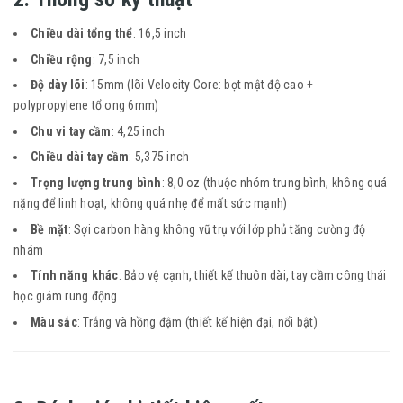
Chiều dài tổng thể
: 16,5 inch
Chiều rộng
: 7,5 inch
Độ dày lõi
: 15mm (lõi Velocity Core: bọt mật độ cao +
polypropylene tổ ong 6mm)
Chu vi tay cầm
: 4,25 inch
Chiều dài tay cầm
: 5,375 inch
Trọng lượng trung bình
: 8,0 oz (thuộc nhóm trung bình, không quá
nặng để linh hoạt, không quá nhẹ để mất sức mạnh)
Bề mặt
: Sợi carbon hàng không vũ trụ với lớp phủ tăng cường độ
nhám
Tính năng khác
: Bảo vệ cạnh, thiết kế thuôn dài, tay cầm công thái
học giảm rung động
Màu sắc
: Trắng và hồng đậm (thiết kế hiện đại, nổi bật)